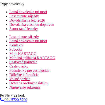
Typy dovolenky
Letná dovolenka pri mori
Last minute zájazdy
Dovolenka na leto 2026
Dovolenka vlastnou dopravou
Samostatné letenky
Last minute zájazdy
Letná dovolenka pri mori
Kontakty
Pobočky
Moje KARTAGO
Mobilná aplikácia KARTAGO
Cestovné poistenie
Časté otázky
Podmienky pre cestujúcich
Dôležité informácie
Voľné pozície
Ochrana osobných údajov
Nastavenie súkromia
Po-Ne 7-22 hod.
02 / 5720 5700