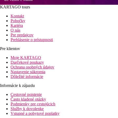
KARTAGO tours
Kontakt
Pobočky
Kariéra
O nás
Pre predajcov
Prehlásenie o prístupnosti
Pre klientov
Moje KARTAGO
Darčekové poukazy
Ochrana osobných údajov
Nastavenie súkromia
Dôležité informácie
Informácie k zájazdu
Cestovné poistenie
Často kladené otázky
Podmienky pre cestujúcich
Služby k dovolenke
Vstupné a pobytové poplatky