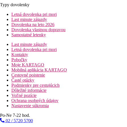
Typy dovolenky
Letná dovolenka pri mori
Last minute zájazdy
Dovolenka na leto 2026
Dovolenka vlastnou dopravou
Samostatné letenky
Last minute zájazdy
Letná dovolenka pri mori
Kontakty
Pobočky
Moje KARTAGO
Mobilná aplikácia KARTAGO
Cestovné poistenie
Časté otázky
Podmienky pre cestujúcich
Dôležité informácie
Voľné pozície
Ochrana osobných údajov
Nastavenie súkromia
Po-Ne 7-22 hod.
02 / 5720 5700