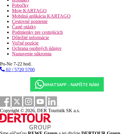
Pobočky
Izby
Moje KARTAGO
Izba Deluxe s 1 manželskou posteľou King
Mobilná aplikácia KARTAGO
Táto izba typu Deluxe o veľkosti 51 štvorcových metrov
Cestovné poistenie
ponúka manželskú posteľ veľkosti King (180 cm x 210 cm).
Časté otázky
Izba má výhľad do záhrady a vlastný balkón. Medzi ďalšie
Podmienky pre cestujúcich
vybavenie patrí sprchovací kút, sušič vlasov a toaletné potreby.
Dôležité informácie
Vychutnajte si svoje obľúbené programy na 55-palcovej
Voľné pozície
káblovej TV s plochou obrazovkou. Medzi ďalšie prednosti patrí
Ochrana osobných údajov
priestranný pracovný stôl, izbový trezor, klimatizácia, zariadenie
Nastavenie súkromia
na prípravu kávy a čaju Nespresso, minibar, telefón s priamou
voľbou, USB porty na nabíjanie telefónu a bezplatné WiFi
Po-Ne 7-22 hod.
pripojenie.
02 / 5720 5700
Luxusná izba s 1 manželskou posteľou King a výhľadom na
oceán
WHATSAPP - NAPÍŠTE NÁM
Izba typu Luxury ponúka manželskú posteľ veľkosti King (180
cm x 210 cm). Užite si výhľad na oceán. Medzi ďalšie príjemný
luxus patrí sprchovací kút, sušič vlasov a toaletné potreby.
Vychutnajte si svoje obľúbené programy na 55-palcovej
káblovej TV s plochou obrazovkou. Medzi ďalšie prednosti patrí
Copyright © 2026, DER Touristik SK a.s.
priestranný pracovný stôl, izbový trezor, klimatizácia, zariadenie
na prípravu kávy a čaju Nespresso, minibar, telefón s priamou
voľbou, USB porty na nabíjanie telefónu a bezplatné WiFi
pripojenie.
Sme súčasťou
REWE Group
a jej divízie
DERTOUR Group
,