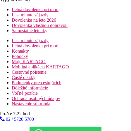
Letná dovolenka pri mori
Last minute zájazdy
Dovolenka na leto 2026
Dovolenka vlastnou dopravou
Samostatné letenky
Last minute zájazdy
Letná dovolenka pri mori
Kontakty
Pobočky
Moje KARTAGO
Mobilná aplikácia KARTAGO
Cestovné poistenie
Časté otázky
Podmienky pre cestujúcich
Dôležité informácie
Voľné pozície
Ochrana osobných údajov
Nastavenie súkromia
Po-Ne 7-22 hod.
02 / 5720 5700