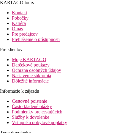
KARTAGO tours
Kontakt
Pobočky
Kariéra
O nás
Pre predajcov
Prehlásenie o prístupnosti
Pre klientov
Moje KARTAGO
Darčekové poukazy
Ochrana osobných údajov
Nastavenie súkromia
Dôležité informácie
Informácie k zájazdu
Cestovné poistenie
Často kladené otázky
Podmienky pre cestujúcich
Služby k dovolenke
Vstupné a pobytové poplatky
Typy dovolenky