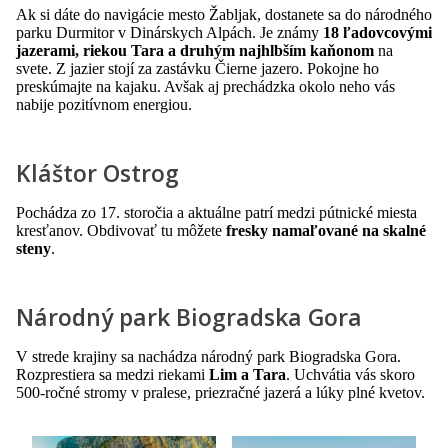
Ak si dáte do navigácie mesto Žabljak, dostanete sa do národného
parku Durmitor v Dinárskych Alpách. Je známy
18 ľadovcovými
jazerami, riekou Tara a druhým najhlbším kaňonom
na
svete. Z jazier stojí za zastávku Čierne jazero. Pokojne ho
preskúmajte na kajaku. Avšak aj prechádzka okolo neho vás
nabije pozitívnom energiou.
Kláštor Ostrog
Pochádza zo 17. storočia a aktuálne patrí medzi pútnické miesta
kresťanov. Obdivovať tu môžete
fresky namaľované na skalné
steny
.
Národný park Biogradska Gora
V strede krajiny sa nachádza národný park Biogradska Gora.
Rozprestiera sa medzi riekami
Lim a Tara
. Uchvátia vás skoro
500-ročné stromy v pralese, priezračné jazerá a lúky plné kvetov.