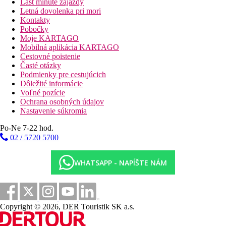
Last minute zájazdy
Letná dovolenka pri mori
Kontakty
Pobočky
Moje KARTAGO
Mobilná aplikácia KARTAGO
Cestovné poistenie
Časté otázky
Podmienky pre cestujúcich
Dôležité informácie
Voľné pozície
Ochrana osobných údajov
Nastavenie súkromia
Po-Ne 7-22 hod.
02 / 5720 5700
WHATSAPP - NAPÍŠTE NÁM
Copyright © 2026, DER Touristik SK a.s.