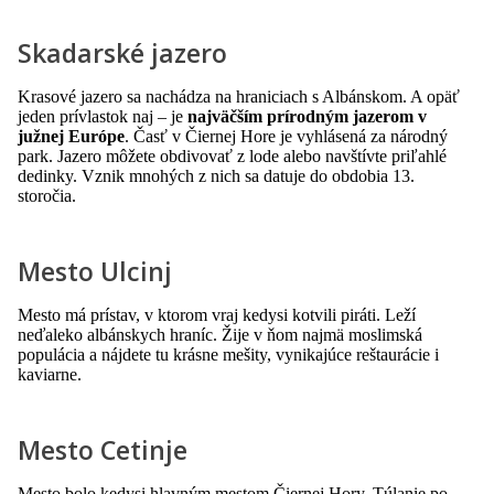
Skadarské jazero
Krasové jazero sa nachádza na hraniciach s Albánskom. A opäť
jeden prívlastok naj – je
najväčším prírodným jazerom v
južnej Európe
. Časť v Čiernej Hore je vyhlásená za národný
park. Jazero môžete obdivovať z lode alebo navštívte priľahlé
dedinky. Vznik mnohých z nich sa datuje do obdobia 13.
storočia.
Mesto Ulcinj
Mesto má prístav, v ktorom vraj kedysi kotvili piráti. Leží
neďaleko albánskych hraníc. Žije v ňom najmä moslimská
populácia a nájdete tu krásne mešity, vynikajúce reštaurácie i
kaviarne.
Mesto Cetinje
Mesto bolo kedysi hlavným mestom Čiernej Hory. Túlanie po