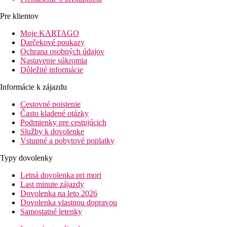
Pre klientov
Moje KARTAGO
Darčekové poukazy
Ochrana osobných údajov
Nastavenie súkromia
Dôležité informácie
Informácie k zájazdu
Cestovné poistenie
Často kladené otázky
Podmienky pre cestujúcich
Služby k dovolenke
Vstupné a pobytové poplatky
Typy dovolenky
Letná dovolenka pri mori
Last minute zájazdy
Dovolenka na leto 2026
Dovolenka vlastnou dopravou
Samostatné letenky