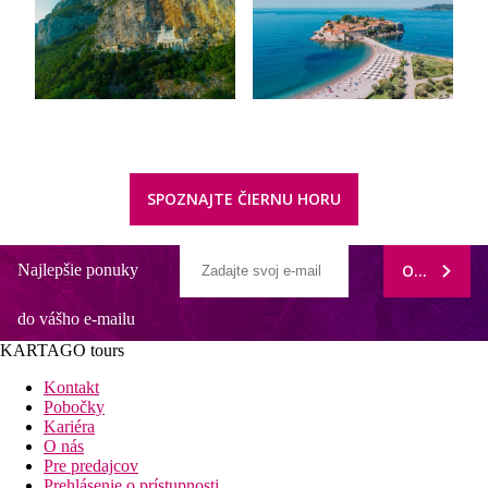
SPOZNAJTE ČIERNU HORU
Najlepšie ponuky
ODOBERAŤ
do vášho e-mailu
KARTAGO tours
Kontakt
Pobočky
Kariéra
O nás
Pre predajcov
Prehlásenie o prístupnosti