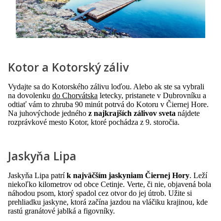
Kotor a Kotorský záliv
Vydajte sa do Kotorského zálivu loďou. Alebo ak ste sa vybrali
na dovolenku
do Chorvátska
letecky, pristanete v Dubrovníku a
odtiať vám to zhruba 90 minút potrvá do Kotoru v Čiernej Hore.
Na juhovýchode jedného
z najkrajších zálivov sveta
nájdete
rozprávkové mesto Kotor, ktoré pochádza z 9. storočia.
Jaskyňa Lipa
Jaskyňa Lipa patrí
k najväčším jaskyniam Čiernej Hory
. Leží
niekoľko kilometrov od obce Cetinje. Verte, či nie, objavená bola
náhodou psom, ktorý spadol cez otvor do jej útrob. Užite si
prehliadku jaskyne, ktorá začína jazdou na vláčiku krajinou, kde
rastú granátové jablká a figovníky.