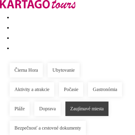
Last minute
Dovolenkové kluby
First minute - Leto 2026
Čierna Hora
Ubytovanie
Aktivity a atrakcie
Počasie
Gastronómia
Pláže
Doprava
Zaujímavé miesta
Bezpečnosť a cestovné dokumenty