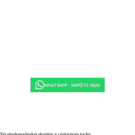
mo
platok)
WHATSAPP - NAPÍŠTE NÁM
čšej stredoeurópskej skupiny v cestovnom ruchu.