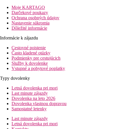
pláže: pri pláži
letiska: Tivat 23 km, Podgorica: 66 km
Moje KARTAGO
centra: 2 km
Darčekové poukazy
nákupné možnosti: 2km
Ochrana osobných údajov
Nastavenie súkromia
Popis izby
Dôležité informácie
Štandardná izba s výhľadom na hory, bazén alebo more
klimatizácia
Informácie k zájazdu
vlastné sociálne zariadenie (kúpeľňa,sušič vlasov, WC)
Cestovné poistenie
TV so satelitným príjmom
Často kladené otázky
telefón
Podmienky pre cestujúcich
minibar ( za poplatok)
Služby k dovolenke
trezor (zadarmo)
Vstupné a pobytové poplatky
Wi-Fi (zadarmo)
Izba Premium s výhľadom na more
Typy dovolenky
izba na vyššom poschodí
Letná dovolenka pri mori
Last minute zájazdy
Dovolenka na leto 2026
Dovolenka vlastnou dopravou
Samostatné letenky
Last minute zájazdy
Letná dovolenka pri mori
Kontakty