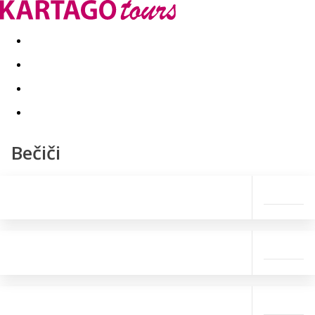
Last minute
Dovolenkové kluby
First minute - Leto 2026
Bečiči