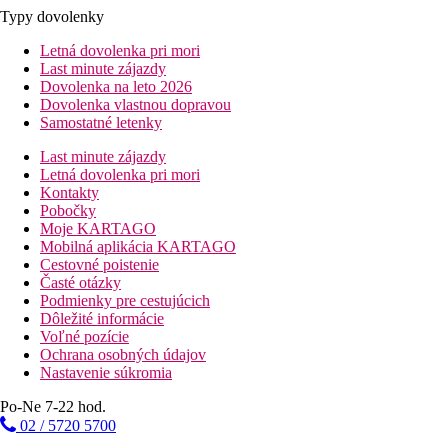
Typy dovolenky
Letná dovolenka pri mori
Last minute zájazdy
Dovolenka na leto 2026
Dovolenka vlastnou dopravou
Samostatné letenky
Last minute zájazdy
Letná dovolenka pri mori
Kontakty
Pobočky
Moje KARTAGO
Mobilná aplikácia KARTAGO
Cestovné poistenie
Časté otázky
Podmienky pre cestujúcich
Dôležité informácie
Voľné pozície
Ochrana osobných údajov
Nastavenie súkromia
Po-Ne 7-22 hod.
02 / 5720 5700