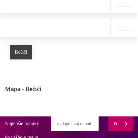
Bečiči
Mapa -
Bečiči
Najlepšie ponuky
ODOBERAŤ
do vášho e-mailu