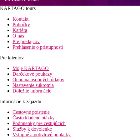
KARTAGO tours
Kontakt
Pobočky
Kariéra
O nás
Pre predajcov
Prehlásenie o prístupnosti
Pre klientov
Moje KARTAGO
Darčekové poukazy
Ochrana osobných údajov
Nastavenie súkromia
Dôležité informácie
Informácie k zájazdu
Cestovné poistenie
Často kladené otázky
Podmienky pre cestujúcich
Služby k dovolenke
Vstupné a pobytové poplatky