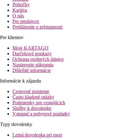
Pobočky
Kariéra
O nás
Pre predajcov
Prehlásenie o prístupnosti
Pre klientov
Moje KARTAGO
Darčekové poukazy
Ochrana osobných údajov
Nastavenie súkromia
Dôležité informácie
Informácie k zájazdu
Cestovné poistenie
Často kladené otázky
Podmienky pre cestujúcich
Služby k dovolenke
Vstupné a pobytové poplatky
Typy dovolenky
Letná dovolenka pri mori