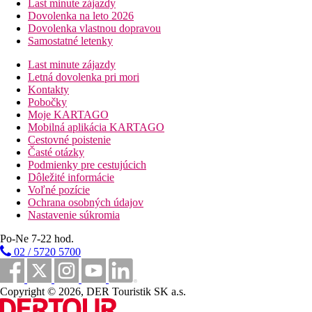
Last minute zájazdy
Dovolenka na leto 2026
Dovolenka vlastnou dopravou
Samostatné letenky
Last minute zájazdy
Letná dovolenka pri mori
Kontakty
Pobočky
Moje KARTAGO
Mobilná aplikácia KARTAGO
Cestovné poistenie
Časté otázky
Podmienky pre cestujúcich
Dôležité informácie
Voľné pozície
Ochrana osobných údajov
Nastavenie súkromia
Po-Ne 7-22 hod.
02 / 5720 5700
Copyright © 2026, DER Touristik SK a.s.