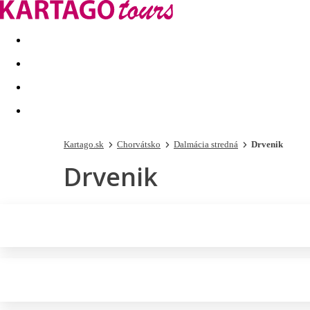
Last minute
Dovolenkové kluby
First minute - Leto 2026
Kartago.sk
Chorvátsko
Dalmácia stredná
Drvenik
Drvenik