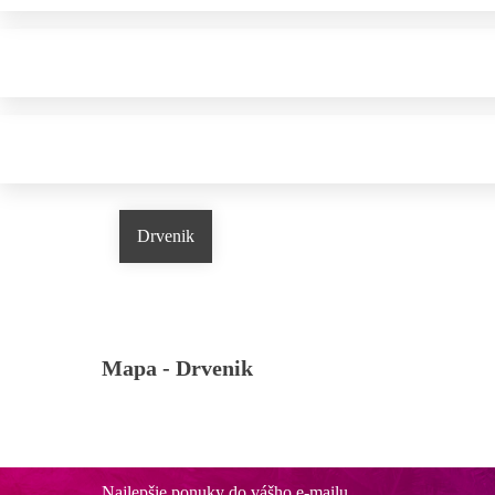
Drvenik
Mapa -
Drvenik
Najlepšie ponuky do vášho e-mailu