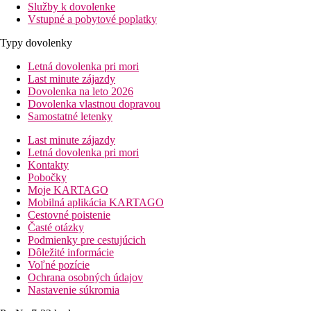
Služby k dovolenke
Vstupné a pobytové poplatky
Typy dovolenky
Letná dovolenka pri mori
Last minute zájazdy
Dovolenka na leto 2026
Dovolenka vlastnou dopravou
Samostatné letenky
Last minute zájazdy
Letná dovolenka pri mori
Kontakty
Pobočky
Moje KARTAGO
Mobilná aplikácia KARTAGO
Cestovné poistenie
Časté otázky
Podmienky pre cestujúcich
Dôležité informácie
Voľné pozície
Ochrana osobných údajov
Nastavenie súkromia