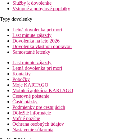
Služby k dovolenke
Vstupné a pobytové poplatky
Typy dovolenky
Letná dovolenka pri mori
Last minute zájazdy
Dovolenka na leto 2026
Dovolenka vlastnou dopravou
Samostatné letenky
Last minute zájazdy
Letná dovolenka pri mori
Kontakty
Pobočky
Moje KARTAGO
Mobilná aplikácia KARTAGO
Cestovné poistenie
Časté otázky
Podmienky pre cestujúcich
Dôležité informácie
Voľné pozície
Ochrana osobných údajov
Nastavenie súkromia