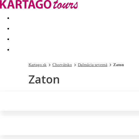
Last minute
Dovolenkové kluby
First minute - Leto 2026
Kartago.sk
Chorvátsko
Dalmácia severná
Zaton
Zaton