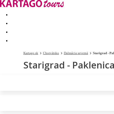
Last minute
Dovolenkové kluby
First minute - Leto 2026
Kartago.sk
Chorvátsko
Dalmácia severná
Starigrad - Pa
Starigrad - Paklenic