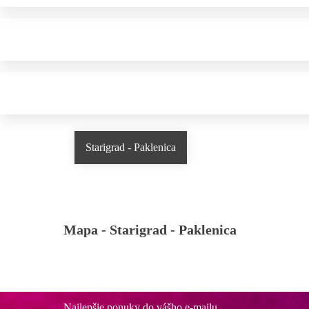
Starigrad - Paklenica
Mapa -
Starigrad - Paklenica
Najlepšie ponuky do vášho e-mailu