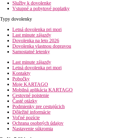
Služby k dovolenke
Vstupné a pobytové poplatky
Typy dovolenky
Letná dovolenka pri mori
Last minute zájazdy
Dovolenka na leto 2026
Dovolenka vlastnou dopravou
Samostatné letenky
Last minute zájazdy
Letná dovolenka pri mori
Kontakty
Pobočky
Moje KARTAGO
Mobilná aplikácia KARTAGO
Cestovné poistenie
Časté otázky
Podmienky pre cestujúcich
Dôležité informácie
Voľné pozície
Ochrana osobných údajov
Nastavenie súkromia