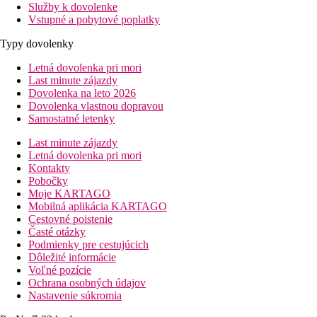
Služby k dovolenke
Vstupné a pobytové poplatky
Typy dovolenky
Letná dovolenka pri mori
Last minute zájazdy
Dovolenka na leto 2026
Dovolenka vlastnou dopravou
Samostatné letenky
Last minute zájazdy
Letná dovolenka pri mori
Kontakty
Pobočky
Moje KARTAGO
Mobilná aplikácia KARTAGO
Cestovné poistenie
Časté otázky
Podmienky pre cestujúcich
Dôležité informácie
Voľné pozície
Ochrana osobných údajov
Nastavenie súkromia