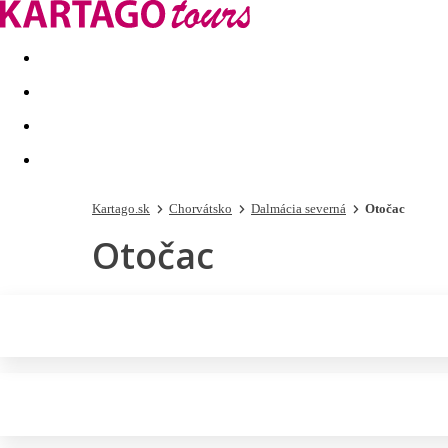
Last minute
Dovolenkové kluby
First minute - Leto 2026
Kartago.sk
Chorvátsko
Dalmácia severná
Otočac
Otočac