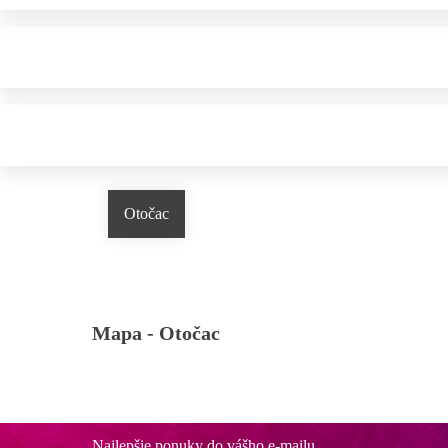
Otočac
Mapa -
Otočac
Najlepšie ponuky do vášho e-mailu