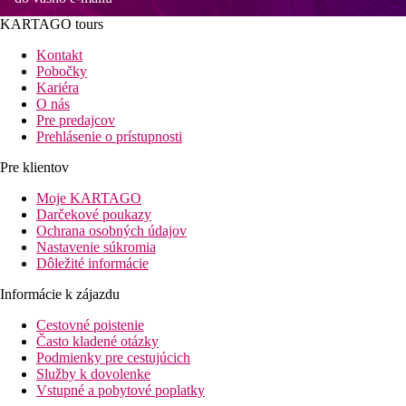
KARTAGO tours
Kontakt
Pobočky
Kariéra
O nás
Pre predajcov
Prehlásenie o prístupnosti
Pre klientov
Moje KARTAGO
Darčekové poukazy
Ochrana osobných údajov
Nastavenie súkromia
Dôležité informácie
Informácie k zájazdu
Cestovné poistenie
Často kladené otázky
Podmienky pre cestujúcich
Služby k dovolenke
Vstupné a pobytové poplatky