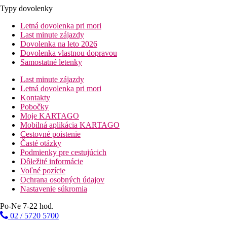
Typy dovolenky
Letná dovolenka pri mori
Last minute zájazdy
Dovolenka na leto 2026
Dovolenka vlastnou dopravou
Samostatné letenky
Last minute zájazdy
Letná dovolenka pri mori
Kontakty
Pobočky
Moje KARTAGO
Mobilná aplikácia KARTAGO
Cestovné poistenie
Časté otázky
Podmienky pre cestujúcich
Dôležité informácie
Voľné pozície
Ochrana osobných údajov
Nastavenie súkromia
Po-Ne 7-22 hod.
02 / 5720 5700