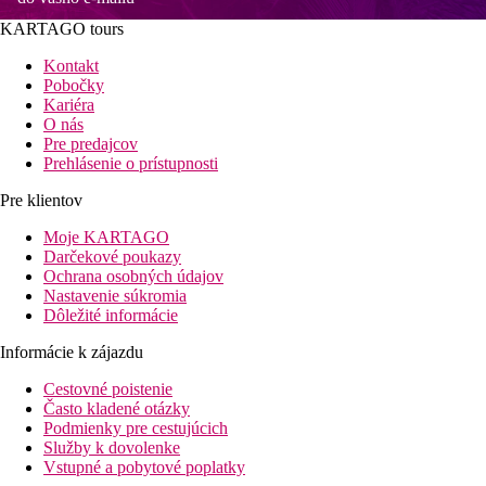
KARTAGO tours
Kontakt
Pobočky
Kariéra
O nás
Pre predajcov
Prehlásenie o prístupnosti
Pre klientov
Moje KARTAGO
Darčekové poukazy
Ochrana osobných údajov
Nastavenie súkromia
Dôležité informácie
Informácie k zájazdu
Cestovné poistenie
Často kladené otázky
Podmienky pre cestujúcich
Služby k dovolenke
Vstupné a pobytové poplatky