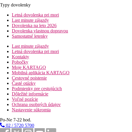
Typy dovolenky
Letná dovolenka pri mori
Last minute zájazdy
Dovolenka na leto 2026
Dovolenka vlastnou dopravou
Samostatné letenky
Last minute zájazdy
Letná dovolenka pri mori
Kontakty
Pobočky
Moje KARTAGO
Mobilná aplikácia KARTAGO
Cestovné poistenie
Časté otázky
Podmienky pre cestujúcich
Dôležité informácie
Voľné pozície
Ochrana osobných údajov
Nastavenie súkromia
Po-Ne 7-22 hod.
02 / 5720 5700