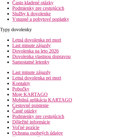
Často kladené otázky
Podmienky pre cestujúcich
Služby k dovolenke
Vstupné a pobytové poplatky
Typy dovolenky
Letná dovolenka pri mori
Last minute zájazdy
Dovolenka na leto 2026
Dovolenka vlastnou dopravou
Samostatné letenky
Last minute zájazdy
Letná dovolenka pri mori
Kontakty
Pobočky
Moje KARTAGO
Mobilná aplikácia KARTAGO
Cestovné poistenie
Časté otázky
Podmienky pre cestujúcich
Dôležité informácie
Voľné pozície
Ochrana osobných údajov