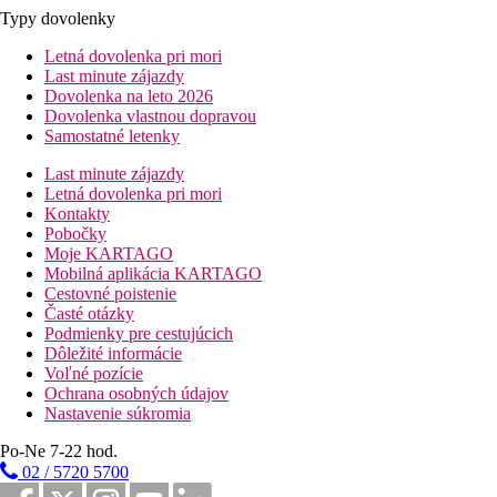
Typy dovolenky
Letná dovolenka pri mori
Last minute zájazdy
Dovolenka na leto 2026
Dovolenka vlastnou dopravou
Samostatné letenky
Last minute zájazdy
Letná dovolenka pri mori
Kontakty
Pobočky
Moje KARTAGO
Mobilná aplikácia KARTAGO
Cestovné poistenie
Časté otázky
Podmienky pre cestujúcich
Dôležité informácie
Voľné pozície
Ochrana osobných údajov
Nastavenie súkromia
Po-Ne 7-22 hod.
02 / 5720 5700