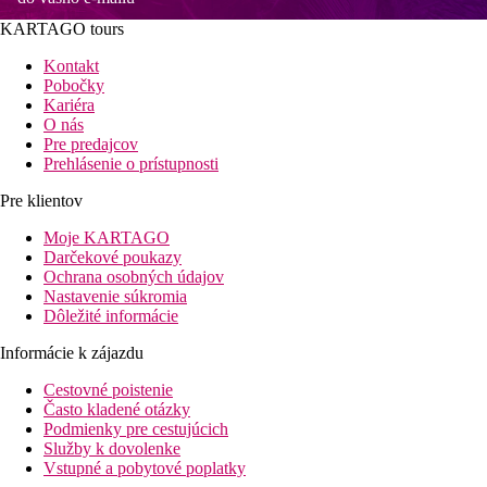
KARTAGO tours
Kontakt
Pobočky
Kariéra
O nás
Pre predajcov
Prehlásenie o prístupnosti
Pre klientov
Moje KARTAGO
Darčekové poukazy
Ochrana osobných údajov
Nastavenie súkromia
Dôležité informácie
Informácie k zájazdu
Cestovné poistenie
Často kladené otázky
Podmienky pre cestujúcich
Služby k dovolenke
Vstupné a pobytové poplatky