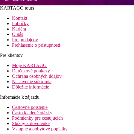
KARTAGO tours
Kontakt
Pobočky
Kariéra
O nás
Pre predajcov
Prehlásenie o prístupnosti
Pre klientov
Moje KARTAGO
Darčekové poukazy
Ochrana osobných údajov
Nastavenie súkromia
Dôležité informácie
Informácie k zájazdu
Cestovné poistenie
Často kladené otázky
Podmienky pre cestujúcich
Služby k dovolenke
Vstupné a pobytové poplatky