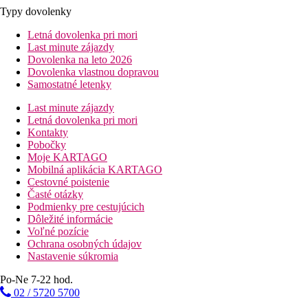
Typy dovolenky
Letná dovolenka pri mori
Last minute zájazdy
Dovolenka na leto 2026
Dovolenka vlastnou dopravou
Samostatné letenky
Last minute zájazdy
Letná dovolenka pri mori
Kontakty
Pobočky
Moje KARTAGO
Mobilná aplikácia KARTAGO
Cestovné poistenie
Časté otázky
Podmienky pre cestujúcich
Dôležité informácie
Voľné pozície
Ochrana osobných údajov
Nastavenie súkromia
Po-Ne 7-22 hod.
02 / 5720 5700