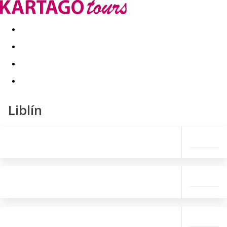
Last minute
Dovolenkové kluby
First minute - Leto 2026
Liblín