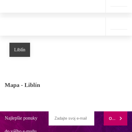
Liblín
Mapa -
Liblín
Najlepšie ponuky
ODOBERAŤ
do vášho e-mailu