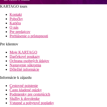
KARTAGO tours
Kontakt
Pobočky
Kariéra
O nás
Pre predajcov
Prehlásenie o prístupnosti
Pre klientov
Moje KARTAGO
Darčekové poukazy
Ochrana osobných údajov
Nastavenie súkromia
Dôležité informácie
Informácie k zájazdu
Cestovné poistenie
Často kladené otázky
Podmienky pre cestujúcich
Služby k dovolenke
Vstupné a pobytové poplatky