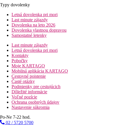
Typy dovolenky
Letná dovolenka pri mori
Last minute zájazdy
Dovolenka na leto 2026
Dovolenka vlastnou dopravou
Samostatné letenky
Last minute zájazdy
Letná dovolenka pri mori
Kontakty
Pobočky
Moje KARTAGO
Mobilná aplikácia KARTAGO
Cestovné poistenie
Časté otázky
Podmienky pre cestujúcich
Dôležité informácie
Voľné pozície
Ochrana osobných údajov
Nastavenie súkromia
Po-Ne 7-22 hod.
02 / 5720 5700