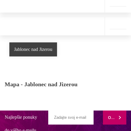
Jablonec nad Jizerou
Mapa -
Jablonec nad Jizerou
Najlepšie ponuky
ODOBERAŤ
do vášho e-mailu