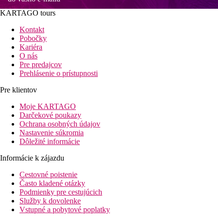
KARTAGO tours
Kontakt
Pobočky
Kariéra
O nás
Pre predajcov
Prehlásenie o prístupnosti
Pre klientov
Moje KARTAGO
Darčekové poukazy
Ochrana osobných údajov
Nastavenie súkromia
Dôležité informácie
Informácie k zájazdu
Cestovné poistenie
Často kladené otázky
Podmienky pre cestujúcich
Služby k dovolenke
Vstupné a pobytové poplatky