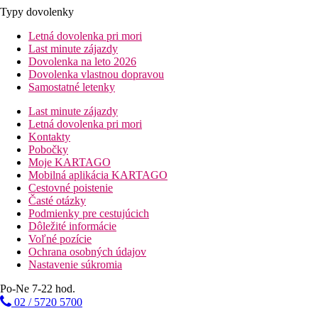
Typy dovolenky
Letná dovolenka pri mori
Last minute zájazdy
Dovolenka na leto 2026
Dovolenka vlastnou dopravou
Samostatné letenky
Last minute zájazdy
Letná dovolenka pri mori
Kontakty
Pobočky
Moje KARTAGO
Mobilná aplikácia KARTAGO
Cestovné poistenie
Časté otázky
Podmienky pre cestujúcich
Dôležité informácie
Voľné pozície
Ochrana osobných údajov
Nastavenie súkromia
Po-Ne 7-22 hod.
02 / 5720 5700