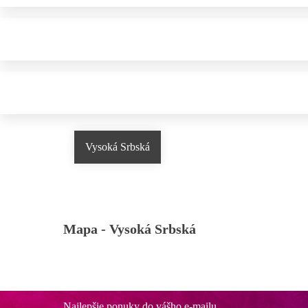
Vysoká Srbská
Mapa -
Vysoká Srbská
Najlepšie ponuky do vášho e-mailu