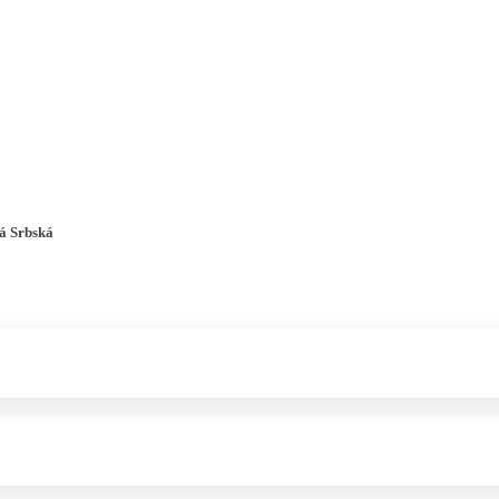
Pobočky
Časté otázky
Destinácie
Služby
á Srbská