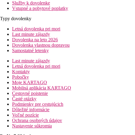
Služby k dovolenke
Vstupné a pobytové poplatky
Typy dovolenky
Letná dovolenka pri mori
Last minute zájazdy
Dovolenka na leto 2026
Dovolenka vlastnou dopravou
Samostatné letenky
Last minute zájazdy
Letná dovolenka pri mori
Kontakty
Pobočky
Moje KARTAGO
Mobilná aplikácia KARTAGO
Cestovné poistenie
Časté otázky
Podmienky pre cestujúcich
Dôležité informácie
Voľné pozície
Ochrana osobných údajov
Nastavenie súkromia