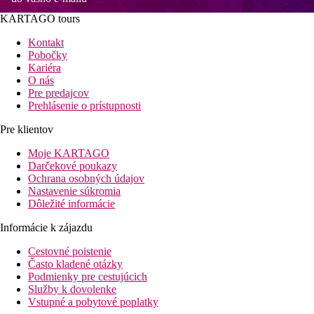
KARTAGO tours
Kontakt
Pobočky
Kariéra
O nás
Pre predajcov
Prehlásenie o prístupnosti
Pre klientov
Moje KARTAGO
Darčekové poukazy
Ochrana osobných údajov
Nastavenie súkromia
Dôležité informácie
Informácie k zájazdu
Cestovné poistenie
Často kladené otázky
Podmienky pre cestujúcich
Služby k dovolenke
Vstupné a pobytové poplatky