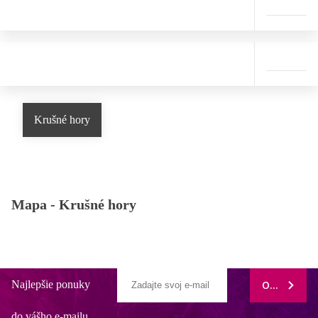
Krušné hory
Mapa -
Krušné hory
Najlepšie ponuky
ODOBERAŤ
do vášho e-mailu