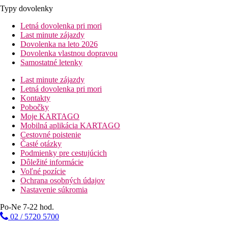
Typy dovolenky
Letná dovolenka pri mori
Last minute zájazdy
Dovolenka na leto 2026
Dovolenka vlastnou dopravou
Samostatné letenky
Last minute zájazdy
Letná dovolenka pri mori
Kontakty
Pobočky
Moje KARTAGO
Mobilná aplikácia KARTAGO
Cestovné poistenie
Časté otázky
Podmienky pre cestujúcich
Dôležité informácie
Voľné pozície
Ochrana osobných údajov
Nastavenie súkromia
Po-Ne 7-22 hod.
02 / 5720 5700