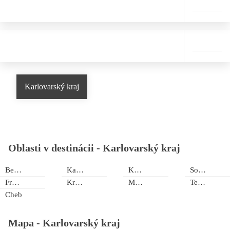
Karlovarský kraj
Oblasti v destinácii -
Karlovarský kraj
Bečov nad Teplou
Karlovy Vary
Kúpele Kynžvart
Sokolov
Františkovy Lázně
Krušné hory
Mariánské Lázně
Teplička
Cheb
Mapa -
Karlovarský kraj