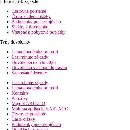
Informácie k zájazdu
Cestovné poistenie
Často kladené otázky
Podmienky pre cestujúcich
Služby k dovolenke
Vstupné a pobytové poplatky
Typy dovolenky
Letná dovolenka pri mori
Last minute zájazdy
Dovolenka na leto 2026
Dovolenka vlastnou dopravou
Samostatné letenky
Last minute zájazdy
Letná dovolenka pri mori
Kontakty
Pobočky
Moje KARTAGO
Mobilná aplikácia KARTAGO
Cestovné poistenie
Časté otázky
Podmienky pre cestujúcich
Dôležité informácie