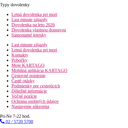
Typy dovolenky
Letná dovolenka pri mori
Last minute zájazdy
Dovolenka na leto 2026
Dovolenka vlastnou dopravou
Samostatné letenky
Last minute zájazdy
Letná dovolenka pri mori
Kontakty
Pobočky
Moje KARTAGO
Mobilná aplikácia KARTAGO
Cestovné poistenie
Časté otázky
Podmienky pre cestujúcich
Dôležité informácie
Voľné pozície
Ochrana osobných údajov
Nastavenie súkromia
Po-Ne 7-22 hod.
02 / 5720 5700