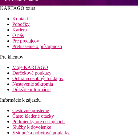
KARTAGO tours
Kontakt
Pobočky
Kariéra
O nás
Pre predajcov
Prehlásenie o prístupnosti
Pre klientov
Moje KARTAGO
Darčekové poukazy
Ochrana osobných údajov
Nastavenie súkromia
Dôležité informácie
Informácie k zájazdu
Cestovné poistenie
Často kladené otázky
Podmienky pre cestujúcich
Služby k dovolenke
Vstupné a pobytové poplatky