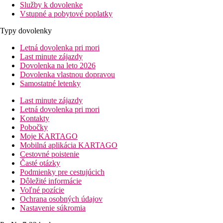
Služby k dovolenke
Vstupné a pobytové poplatky
Typy dovolenky
Letná dovolenka pri mori
Last minute zájazdy
Dovolenka na leto 2026
Dovolenka vlastnou dopravou
Samostatné letenky
Last minute zájazdy
Letná dovolenka pri mori
Kontakty
Pobočky
Moje KARTAGO
Mobilná aplikácia KARTAGO
Cestovné poistenie
Časté otázky
Podmienky pre cestujúcich
Dôležité informácie
Voľné pozície
Ochrana osobných údajov
Nastavenie súkromia