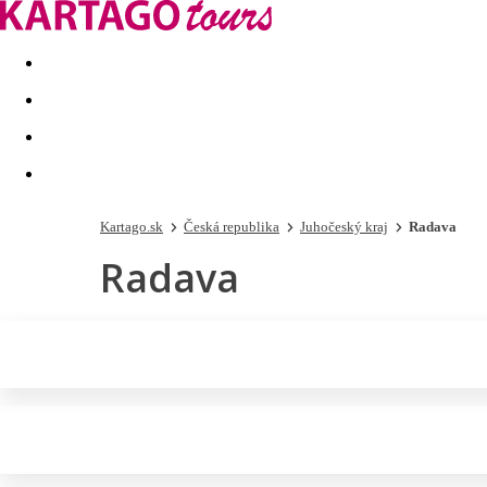
Last minute
Dovolenkové kluby
First minute - Leto 2026
Kartago.sk
Česká republika
Juhočeský kraj
Radava
Radava