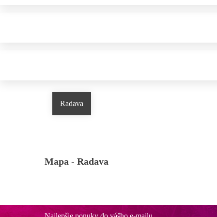
Radava
Mapa -
Radava
Najlepšie ponuky do vášho e-mailu