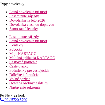
Typy dovolenky
Letná dovolenka pri mori
Last minute zájazdy
Dovolenka na leto 2026
Dovolenka vlastnou dopravou
Samostatné letenky
Last minute zájazdy
Letná dovolenka pri mori
Kontakty
Pobočky
Moje KARTAGO
Mobilná aplikácia KARTAGO
Cestovné poistenie
Časté otázky
Podmienky pre cestujúcich
Dôležité informácie
Voľné pozície
Ochrana osobných údajov
Nastavenie súkromia
Po-Ne 7-22 hod.
02 / 5720 5700