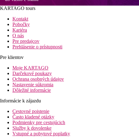
KARTAGO tours
Kontakt
Pobočky
Kariéra
O nás
Pre predajcov
Prehlásenie o prístupnosti
Pre klientov
Moje KARTAGO
Darčekové poukazy
Ochrana osobných údajov
Nastavenie súkromia
Dôležité informácie
Informácie k zájazdu
Cestovné poistenie
Často kladené otázky
Podmienky pre cestujúcich
Služby k dovolenke
Vstupné a pobytové poplatky