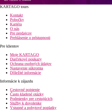
KARTAGO tours
Kontakt
Pobočky
Kariéra
O nás
Pre predajcov
Prehlásenie o prístupnosti
Pre klientov
Moje KARTAGO
Darčekové poukazy
Ochrana osobných údajov
Nastavenie súkromia
Dôležité informácie
Informácie k zájazdu
Cestovné poistenie
Často kladené otázky
Podmienky pre cestujúcich
Služby k dovolenke
Vstupné a pobytové poplatky