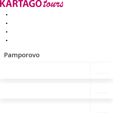
Last minute
Dovolenkové kluby
First minute - Leto 2026
Pamporovo