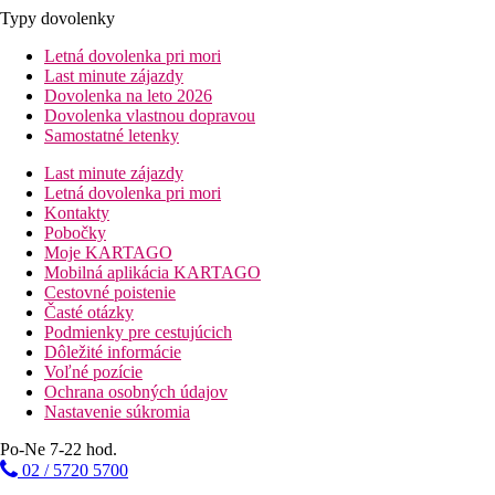
Typy dovolenky
Letná dovolenka pri mori
Last minute zájazdy
Dovolenka na leto 2026
Dovolenka vlastnou dopravou
Samostatné letenky
Last minute zájazdy
Letná dovolenka pri mori
Kontakty
Pobočky
Moje KARTAGO
Mobilná aplikácia KARTAGO
Cestovné poistenie
Časté otázky
Podmienky pre cestujúcich
Dôležité informácie
Voľné pozície
Ochrana osobných údajov
Nastavenie súkromia
Po-Ne 7-22 hod.
02 / 5720 5700