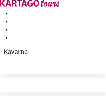
Last minute
Dovolenkové kluby
First minute - Leto 2026
Kavarna