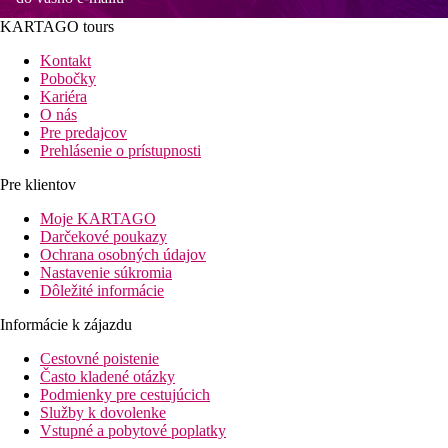
KARTAGO tours
Kontakt
Pobočky
Kariéra
O nás
Pre predajcov
Prehlásenie o prístupnosti
Pre klientov
Moje KARTAGO
Darčekové poukazy
Ochrana osobných údajov
Nastavenie súkromia
Dôležité informácie
Informácie k zájazdu
Cestovné poistenie
Často kladené otázky
Podmienky pre cestujúcich
Služby k dovolenke
Vstupné a pobytové poplatky