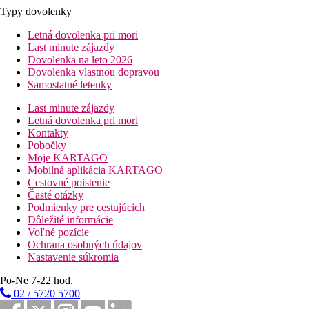
Typy dovolenky
Letná dovolenka pri mori
Last minute zájazdy
Dovolenka na leto 2026
Dovolenka vlastnou dopravou
Samostatné letenky
Last minute zájazdy
Letná dovolenka pri mori
Kontakty
Pobočky
Moje KARTAGO
Mobilná aplikácia KARTAGO
Cestovné poistenie
Časté otázky
Podmienky pre cestujúcich
Dôležité informácie
Voľné pozície
Ochrana osobných údajov
Nastavenie súkromia
Po-Ne 7-22 hod.
02 / 5720 5700