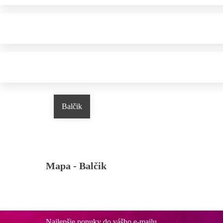
Balčik
Mapa -
Balčik
Najlepšie ponuky do vášho e-mailu