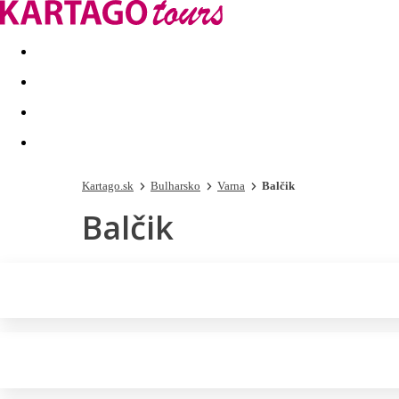
Last minute
Dovolenkové kluby
First minute - Leto 2026
Kartago.sk
Bulharsko
Varna
Balčik
Balčik