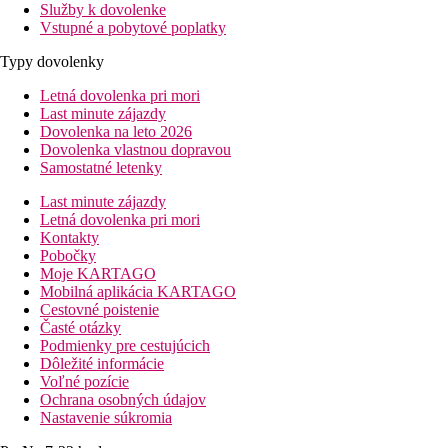
Služby k dovolenke
Vstupné a pobytové poplatky
Typy dovolenky
Letná dovolenka pri mori
Last minute zájazdy
Dovolenka na leto 2026
Dovolenka vlastnou dopravou
Samostatné letenky
Last minute zájazdy
Letná dovolenka pri mori
Kontakty
Pobočky
Moje KARTAGO
Mobilná aplikácia KARTAGO
Cestovné poistenie
Časté otázky
Podmienky pre cestujúcich
Dôležité informácie
Voľné pozície
Ochrana osobných údajov
Nastavenie súkromia