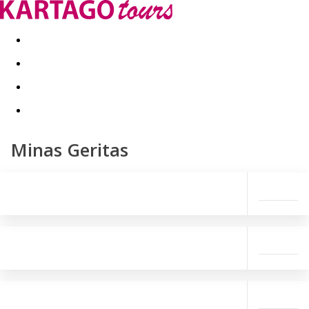
Last minute
Dovolenkové kluby
First minute - Leto 2026
Minas Geritas