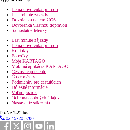
Letná dovolenka pri mori
Last minute zájazdy
Dovolenka na leto 2026
Dovolenka vlastnou dopravou
Samostatné letenky
Last minute zájazdy
Letná dovolenka pri mori
Kontakty
Pobočky
Moje KARTAGO
Mobilná aplikácia KARTAGO
Cestovné poistenie
Časté otázky
Podmienky pre cestujúcich
Dôležité informácie
Voľné pozície
Ochrana osobných údajov
Nastavenie súkromia
Po-Ne 7-22 hod.
02 / 5720 5700