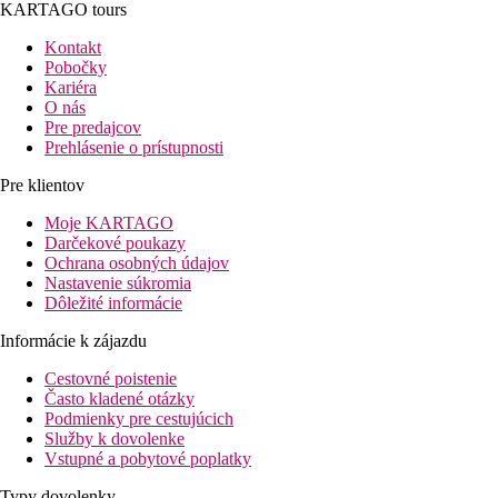
KARTAGO tours
Kontakt
Pobočky
Kariéra
O nás
Pre predajcov
Prehlásenie o prístupnosti
Pre klientov
Moje KARTAGO
Darčekové poukazy
Ochrana osobných údajov
Nastavenie súkromia
Dôležité informácie
Informácie k zájazdu
Cestovné poistenie
Často kladené otázky
Podmienky pre cestujúcich
Služby k dovolenke
Vstupné a pobytové poplatky
Typy dovolenky