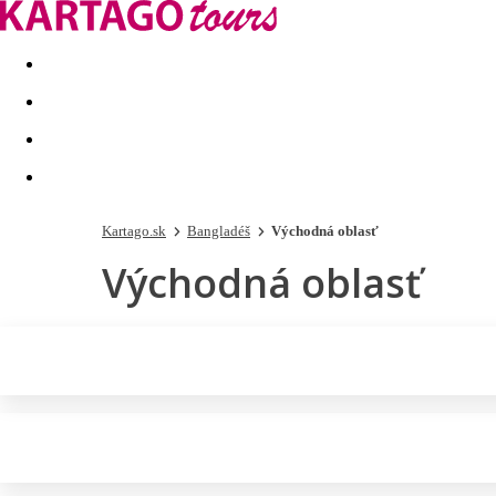
Last minute
Dovolenkové kluby
First minute - Leto 2026
Kartago.sk
Bangladéš
Východná oblasť
Východná oblasť