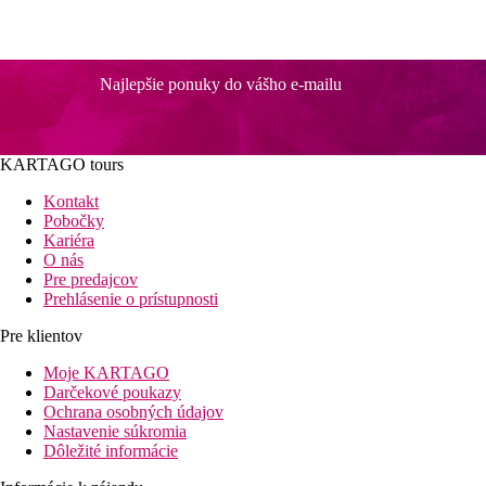
Najlepšie ponuky do vášho e-mailu
KARTAGO tours
Kontakt
Pobočky
Kariéra
O nás
Pre predajcov
Prehlásenie o prístupnosti
Pre klientov
Moje KARTAGO
Darčekové poukazy
Ochrana osobných údajov
Nastavenie súkromia
Dôležité informácie