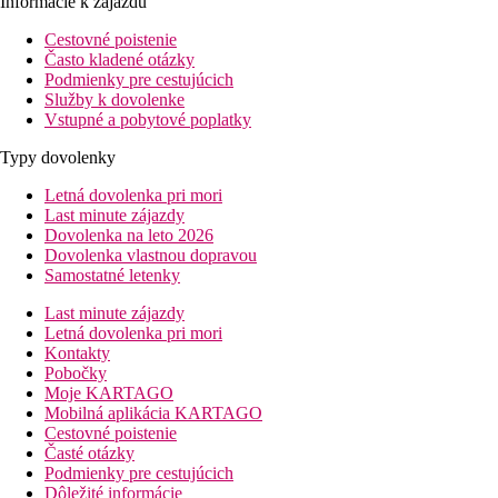
Informácie k zájazdu
Cestovné poistenie
Často kladené otázky
Podmienky pre cestujúcich
Služby k dovolenke
Vstupné a pobytové poplatky
Typy dovolenky
Letná dovolenka pri mori
Last minute zájazdy
Dovolenka na leto 2026
Dovolenka vlastnou dopravou
Samostatné letenky
Last minute zájazdy
Letná dovolenka pri mori
Kontakty
Pobočky
Moje KARTAGO
Mobilná aplikácia KARTAGO
Cestovné poistenie
Časté otázky
Podmienky pre cestujúcich
Dôležité informácie