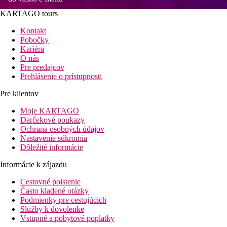
KARTAGO tours
Kontakt
Pobočky
Kariéra
O nás
Pre predajcov
Prehlásenie o prístupnosti
Pre klientov
Moje KARTAGO
Darčekové poukazy
Ochrana osobných údajov
Nastavenie súkromia
Dôležité informácie
Informácie k zájazdu
Cestovné poistenie
Často kladené otázky
Podmienky pre cestujúcich
Služby k dovolenke
Vstupné a pobytové poplatky