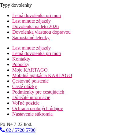
Typy dovolenky
Letná dovolenka pri mori
Last minute zájazdy
Dovolenka na leto 2026
Dovolenka vlastnou dopravou
Samostatné letenky
Last minute zájazdy
Letná dovolenka pri mori
Kontakty
Pobočky
Moje KARTAGO
Mobilná aplikácia KARTAGO
Cestovné poistenie
Časté otázky
Podmienky pre cestujúcich
Dôležité informácie
Voľné pozície
Ochrana osobných údajov
Nastavenie súkromia
Po-Ne 7-22 hod.
02 / 5720 5700