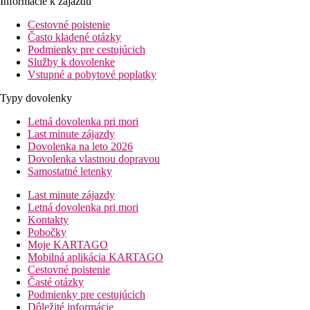
Informácie k zájazdu
Cestovné poistenie
Často kladené otázky
Podmienky pre cestujúcich
Služby k dovolenke
Vstupné a pobytové poplatky
Typy dovolenky
Letná dovolenka pri mori
Last minute zájazdy
Dovolenka na leto 2026
Dovolenka vlastnou dopravou
Samostatné letenky
Last minute zájazdy
Letná dovolenka pri mori
Kontakty
Pobočky
Moje KARTAGO
Mobilná aplikácia KARTAGO
Cestovné poistenie
Časté otázky
Podmienky pre cestujúcich
Dôležité informácie