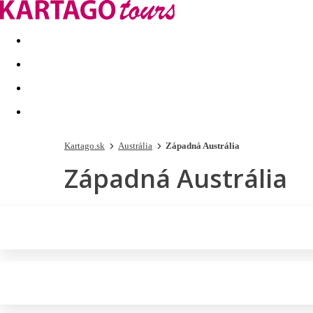
Last minute
Dovolenkové kluby
First minute - Leto 2026
Kartago.sk
Austrália
Západná Austrália
Západná Austrália