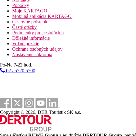
bazény
Pobočky
Moje KARTAGO
Mobilná aplikácia KARTAGO
Bar pri bazéne
Cestovné poistenie
Ležadlá při bazéne
Časté otázky
Slnečníky při bazéne
Podmienky pre cestujúcich
Dôležité informácie
Fotogaléria
Voľné pozície
Ochrana osobných údajov
Nastavenie súkromia
Po-Ne 7-22 hod.
02 / 5720 5700
Copyright © 2026, DER Touristik SK a.s.
Sme súčasťou
REWE Group
a jej divízie
DERTOUR Group
, najvä