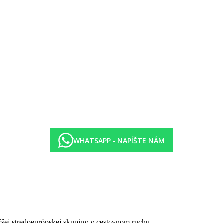
WHATSAPP - NAPÍŠTE NÁM
čšej stredoeurópskej skupiny v cestovnom ruchu.