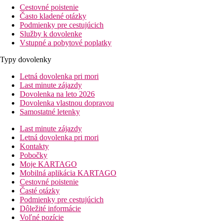
Cestovné poistenie
Často kladené otázky
Podmienky pre cestujúcich
Služby k dovolenke
Vstupné a pobytové poplatky
Typy dovolenky
Letná dovolenka pri mori
Last minute zájazdy
Dovolenka na leto 2026
Dovolenka vlastnou dopravou
Samostatné letenky
Last minute zájazdy
Letná dovolenka pri mori
Kontakty
Pobočky
Moje KARTAGO
Mobilná aplikácia KARTAGO
Cestovné poistenie
Časté otázky
Podmienky pre cestujúcich
Dôležité informácie
Voľné pozície