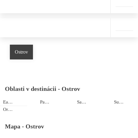
Ostrov
Oblasti v destinácii -
Ostrov
Eagle Beach
Palm Beach
San Nicolas
Surfside beach
Oranjestad
Mapa -
Ostrov