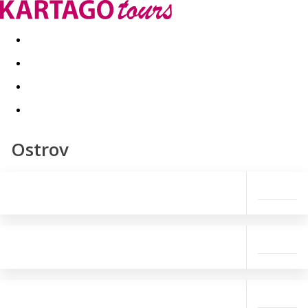
Last minute
Dovolenkové kluby
First minute - Leto 2026
Ostrov