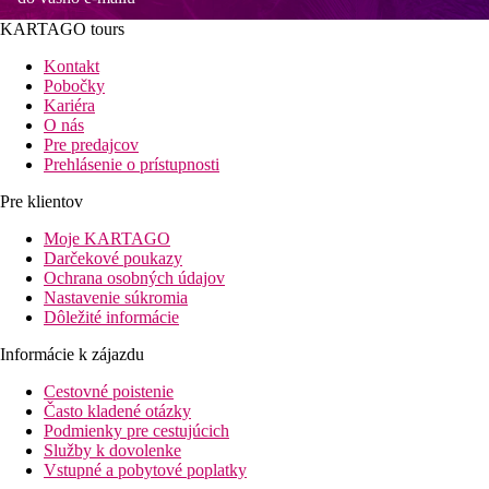
KARTAGO tours
Kontakt
Pobočky
Kariéra
O nás
Pre predajcov
Prehlásenie o prístupnosti
Pre klientov
Moje KARTAGO
Darčekové poukazy
Ochrana osobných údajov
Nastavenie súkromia
Dôležité informácie
Informácie k zájazdu
Cestovné poistenie
Často kladené otázky
Podmienky pre cestujúcich
Služby k dovolenke
Vstupné a pobytové poplatky