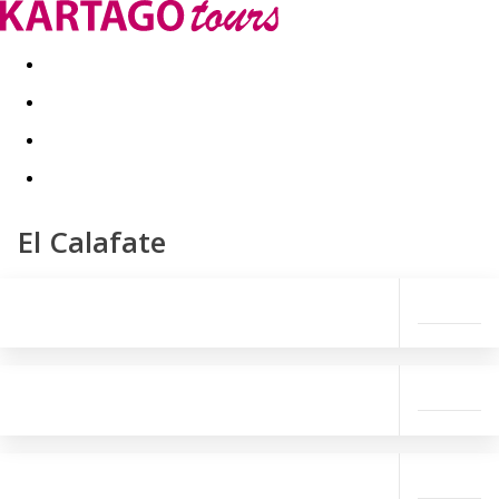
Last minute
Dovolenkové kluby
First minute - Leto 2026
El Calafate