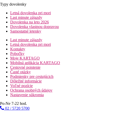
Typy dovolenky
Letná dovolenka pri mori
Last minute zájazdy
Dovolenka na leto 2026
Dovolenka vlastnou dopravou
Samostatné letenky
Last minute zájazdy
Letná dovolenka pri mori
Kontakty
Pobočky
Moje KARTAGO
Mobilná aplikácia KARTAGO
Cestovné poistenie
Časté otázky
Podmienky pre cestujúcich
Dôležité informácie
Voľné pozície
Ochrana osobných údajov
Nastavenie súkromia
Po-Ne 7-22 hod.
02 / 5720 5700