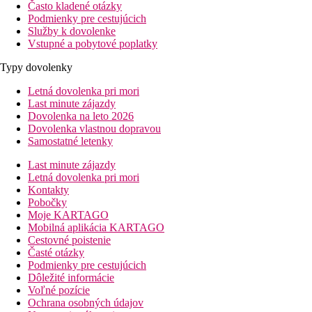
Často kladené otázky
Podmienky pre cestujúcich
Služby k dovolenke
Vstupné a pobytové poplatky
Typy dovolenky
Letná dovolenka pri mori
Last minute zájazdy
Dovolenka na leto 2026
Dovolenka vlastnou dopravou
Samostatné letenky
Last minute zájazdy
Letná dovolenka pri mori
Kontakty
Pobočky
Moje KARTAGO
Mobilná aplikácia KARTAGO
Cestovné poistenie
Časté otázky
Podmienky pre cestujúcich
Dôležité informácie
Voľné pozície
Ochrana osobných údajov