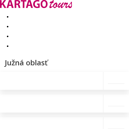
Last minute
Dovolenkové kluby
First minute - Leto 2026
Južná oblasť