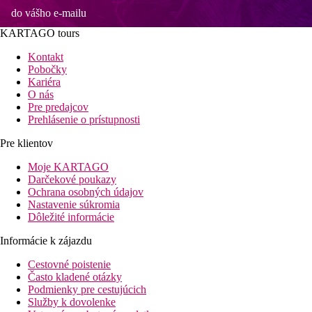
do vášho e-mailu
KARTAGO tours
Kontakt
Pobočky
Kariéra
O nás
Pre predajcov
Prehlásenie o prístupnosti
Pre klientov
Moje KARTAGO
Darčekové poukazy
Ochrana osobných údajov
Nastavenie súkromia
Dôležité informácie
Informácie k zájazdu
Cestovné poistenie
Často kladené otázky
Podmienky pre cestujúcich
Služby k dovolenke