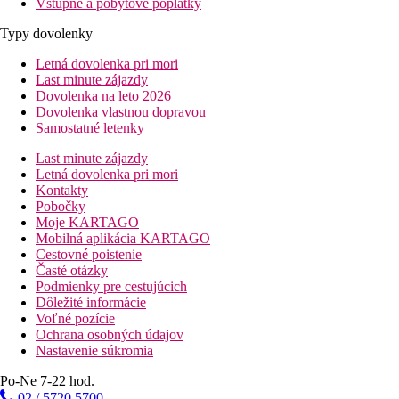
Vstupné a pobytové poplatky
Typy dovolenky
Letná dovolenka pri mori
Last minute zájazdy
Dovolenka na leto 2026
Dovolenka vlastnou dopravou
Samostatné letenky
Last minute zájazdy
Letná dovolenka pri mori
Kontakty
Pobočky
Moje KARTAGO
Mobilná aplikácia KARTAGO
Cestovné poistenie
Časté otázky
Podmienky pre cestujúcich
Dôležité informácie
Voľné pozície
Ochrana osobných údajov
Nastavenie súkromia
Po-Ne 7-22 hod.
02 / 5720 5700