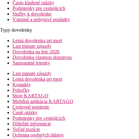
Často kladené otázky
Podmienky pre cestujúcich
Služby k dovolenke
Vstupné a pobytové poplatky
Typy dovolenky
Letná dovolenka pri mori
Last minute zájazdy
Dovolenka na leto 2026
Dovolenka vlastnou dopravou
Samostatné letenky
Last minute zájazdy
Letná dovolenka pri mori
Kontakty
Pobočky
Moje KARTAGO
Mobilná aplikácia KARTAGO
Cestovné poistenie
Časté otázky
Podmienky pre cestujúcich
Dôležité informácie
Voľné pozície
Ochrana osobných údajov