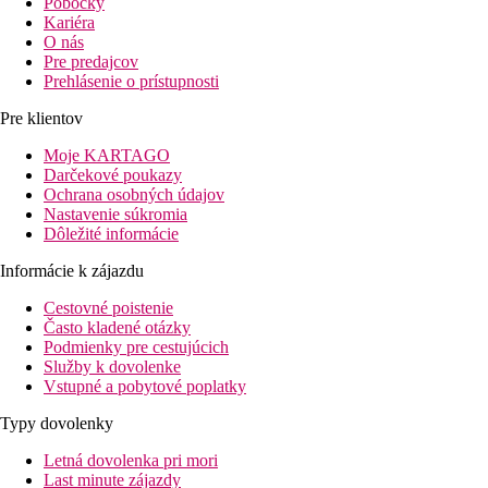
Pobočky
Kariéra
O nás
Pre predajcov
Prehlásenie o prístupnosti
Pre klientov
Moje KARTAGO
Darčekové poukazy
Ochrana osobných údajov
Nastavenie súkromia
Dôležité informácie
Informácie k zájazdu
Cestovné poistenie
Často kladené otázky
Podmienky pre cestujúcich
Služby k dovolenke
Vstupné a pobytové poplatky
Typy dovolenky
Letná dovolenka pri mori
Last minute zájazdy