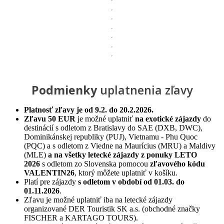
Podmienky
uplatnenia zľavy
Platnosť zľavy je od 9.2. do 20.2.2026.
Zľavu 50 EUR
je možné uplatniť
na exotické zájazdy
do
destinácií s odletom z Bratislavy do SAE (DXB, DWC),
Dominikánskej republiky (PUJ), Vietnamu - Phu Quoc
(PQC) a s odletom z Viedne na Maurícius (MRU) a Maldivy
(MLE)
a na všetky letecké zájazdy z ponuky LETO
2026
s odletom zo Slovenska pomocou
zľavového kódu
VALENTIN26
, ktorý môžete uplatniť v košíku.
Platí pre zájazdy
s odletom v období od 01.03. do
01.11.2026
.
Zľavu je možné uplatniť iba na letecké zájazdy
organizované DER Touristik SK a.s. (obchodné značky
FISCHER a KARTAGO TOURS).