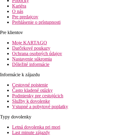
Pobočky
Kariéra
O nás
Pre predajcov
Prehlásenie o prístupnosti
Pre klientov
Moje KARTAGO
Darčekové poukazy
Ochrana osobných údajov
Nastavenie súkromia
Dôležité informácie
Informácie k zájazdu
Cestovné poistenie
Často kladené otázky
Podmienky pre cestujúcich
Služby k dovolenke
Vstupné a pobytové poplatky
Typy dovolenky
Letná dovolenka pri mori
Last minute zájazdy