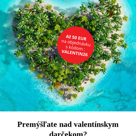
Premýšľate nad valentínskym
darčekom?