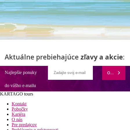
Aktuálne prebiehajúce
zľavy a akcie
:
Najlepšie ponuky
ODOBERAŤ
do vášho e-mailu
KARTAGO tours
Kontakt
Pobočky
Kariéra
O nás
Pre predajcov
Prehlásenie o prístupnosti