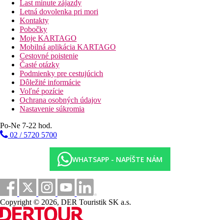
Last minute zájazdy
Letná dovolenka pri mori
Kontakty
Pobočky
Moje KARTAGO
Mobilná aplikácia KARTAGO
Cestovné poistenie
Časté otázky
Podmienky pre cestujúcich
Dôležité informácie
Voľné pozície
Ochrana osobných údajov
Nastavenie súkromia
Po-Ne 7-22 hod.
02 / 5720 5700
WHATSAPP - NAPÍŠTE NÁM
Copyright © 2026, DER Touristik SK a.s.