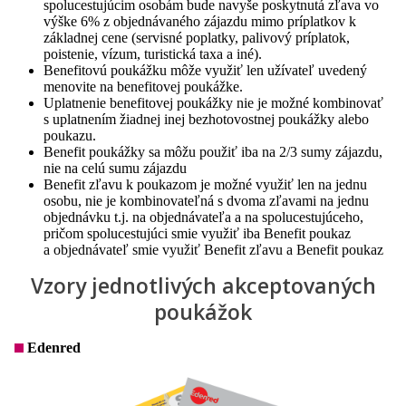
spolucestujúcim osobám bude navyše poskytnutá zľava vo
výške 6% z objednávaného zájazdu mimo príplatkov k
základnej cene (servisné poplatky, palivový príplatok,
poistenie, vízum, turistická taxa a iné).
Benefitovú poukážku môže využiť len užívateľ uvedený
menovite na benefitovej poukážke.
Uplatnenie benefitovej poukážky nie je možné kombinovať
s uplatnením žiadnej inej bezhotovostnej poukážky alebo
poukazu.
Benefit poukážky sa môžu použiť iba na 2/3 sumy zájazdu,
nie na celú sumu zájazdu
Benefit zľavu k poukazom je možné využiť len na jednu
osobu, nie je kombinovateľná s dvoma zľavami na jednu
objednávku t.j. na objednávateľa a na spolucestujúceho,
pričom spolucestujúci smie využiť iba Benefit poukaz
a objednávateľ smie využiť Benefit zľavu a Benefit poukaz
Vzory jednotlivých akceptovaných
poukážok
Edenred