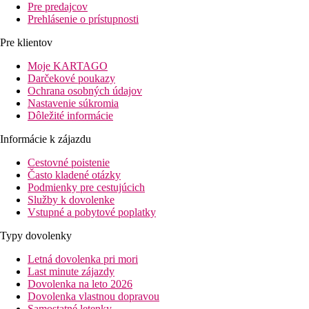
Pre predajcov
Prehlásenie o prístupnosti
Pre klientov
Moje KARTAGO
Darčekové poukazy
Ochrana osobných údajov
Nastavenie súkromia
Dôležité informácie
Informácie k zájazdu
Cestovné poistenie
Často kladené otázky
Podmienky pre cestujúcich
Služby k dovolenke
Vstupné a pobytové poplatky
Typy dovolenky
Letná dovolenka pri mori
Last minute zájazdy
Dovolenka na leto 2026
Dovolenka vlastnou dopravou
Samostatné letenky