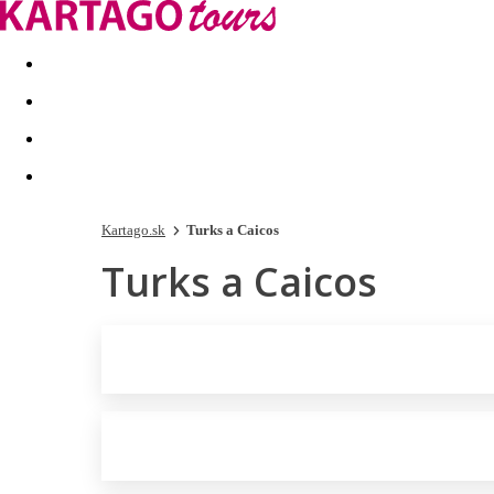
Last minute
Dovolenkové kluby
First minute - Leto 2026
Kartago.sk
Turks a Caicos
Turks a Caicos