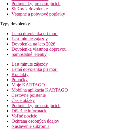
Podmienky pre cestujúcich
Služby k dovolenke
Vstupné a pobytové poplatky
Typy dovolenky
Letná dovolenka pri mori
Last minute zájazdy
Dovolenka na leto 2026
Dovolenka vlastnou dopravou
Samostatné letenky
Last minute zájazdy
Letná dovolenka pri mori
Kontakty
Pobočky
Moje KARTAGO
Mobilná aplikácia KARTAGO
Cestovné poistenie
Časté otázky
Podmienky pre cestujúcich
Dôležité informácie
Voľné pozície
Ochrana osobných údajov
Nastavenie súkromia