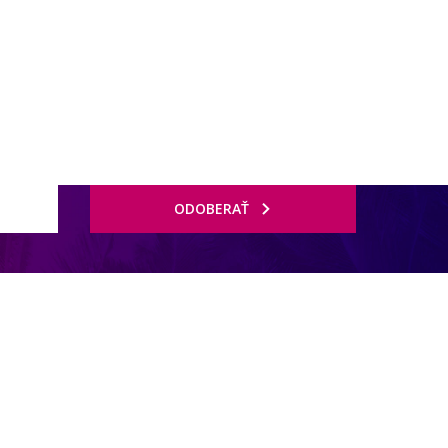
ODOBERAŤ
á - všetky za poplatok s nutnou rezerváciou), 5 barov (Centre point,