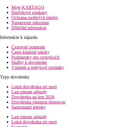
Poloha hotela je skvelá na spoznávanie miestnych tradícií a
Moje KARTAGO
zvykov. Tento veľmi kompaktný hotel odporúčame
Darčekové poukazy
predovšetkým párom a skupinám priateľov.
Ochrana osobných údajov
Vzdialenosť
Nastavenie súkromia
pláže: 0 m, pri pláži
Dôležité informácie
letisko: 75 km Izmir
Informácie k zájazdu
centrá: 7 km Kusadasi
nákupných možností: 200 m
Cestovné poistenie
Často kladené otázky
Popis izby
Podmienky pre cestujúcich
Dvojlôžková izba:
Služby k dovolenke
Vstupné a pobytové poplatky
kúpeľňa/WC (sušič vlasov)
individuálna klimatizácia, minibar (naplnený vodou pri
Typy dovolenky
príchode)
TV/sat.
Letná dovolenka pri mori
telefón
Last minute zájazdy
WiFi (zadarmo
Dovolenka na leto 2026
trezor (zadarmo)
Dovolenka vlastnou dopravou
balkón
Samostatné letenky
Ostatné typy izieb
(pokiaľ nie je uvedené inak, majú izby
vyššie uvedené vybavenie)
Last minute zájazdy
Dvojlôžková izba, Výhľad na more:
výhľad na more
Letná dovolenka pri mori
Kontakty