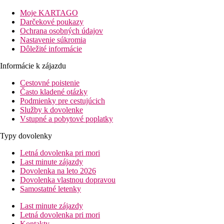
Vzdialenosť
Moje KARTAGO
pláže: 20 m
Darčekové poukazy
letisko: 35 km Bodrum
Ochrana osobných údajov
centrá: 400 m Gümbet, 3 km Bodrum
Nastavenie súkromia
nákupných možností: v hoteli
Dôležité informácie
Popis izby
Informácie k zájazdu
Dvojlôžková izba:
Cestovné poistenie
kúpeľňa/WC (sušič vlasov),
Často kladené otázky
klimatizácia
Podmienky pre cestujúcich
TV/Sat.
Služby k dovolenke
telefón
Vstupné a pobytové poplatky
trezor
minibar (len voda po príchode)
Typy dovolenky
hlavná budova
balkón/terasa
Letná dovolenka pri mori
Ostatné typy izieb (pokiaľ nie je uvedené inak, majú izby vyššie
Last minute zájazdy
uvedené vybavenie)
Dovolenka na leto 2026
Dovolenka vlastnou dopravou
Dvojlôžková izba Club:
Samostatné letenky
v klubovej časti hotela
Rodinná izba:
Last minute zájazdy
v hlavnej budove
Letná dovolenka pri mori
1 spálňa a obývacia časť, 1 kúpeľňa
Kontakty