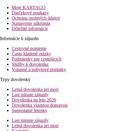
Vzdialenosť
Moje KARTAGO
pláže: pri pláži
Darčekové poukazy
letisko: 55 km Bodrum
Ochrana osobných údajov
centrá: 6 km od Turgutreis
Nastavenie súkromia
nákupných možností: 200 m
Dôležité informácie
Popis izby
Informácie k zájazdu
Dvojlôžková izba, Výhľad do záhrady
Cestovné poistenie
Často kladené otázky
centrálna klimatizácia
Podmienky pre cestujúcich
vlastné sociálne zariadenie (kúpeľňa, sušič vlasov, WC)
Služby k dovolenke
telefón
Vstupné a pobytové poplatky
satelitný LCD TV
trezor (za poplatok)
Typy dovolenky
set na prípravu kávy a čaju
minibar (dopĺňaný vodou)
Letná dovolenka pri mori
balkón
Last minute zájazdy
Dovolenka na leto 2026
Ostatné typy izieb
(pokiaľ nie je uvedené inak, majú izby
Dovolenka vlastnou dopravou
vyššie uvedené vybavenie):
Samostatné letenky
Dvojlôžková izba, Výhľad na more
Last minute zájazdy
Rodinná izba
- 1 spálňa a 1 obývacia izba
Letná dovolenka pri mori
Kontakty