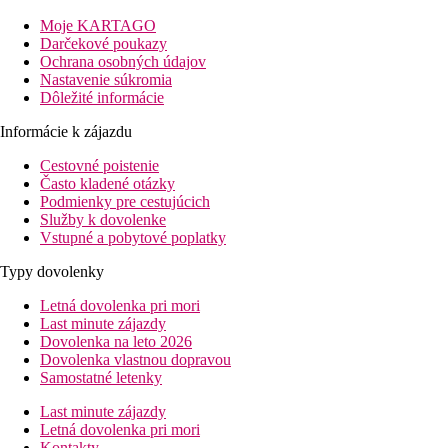
arabskom štýle, ponúka širokú škálu aktivít pre klientov
všetkých vekových kategórií.
Moje KARTAGO
Darčekové poukazy
Vzdialenosť
Ochrana osobných údajov
pláž: 0 m
Nastavenie súkromia
letisko: 25 km
Dôležité informácie
centrum: 1.5 km
nákupné možnosti: 1 km
Informácie k zájazdu
Popis izby
Cestovné poistenie
Často kladené otázky
Dvojposteľová izba, Výhľad záhrada
Podmienky pre cestujúcich
Služby k dovolenke
centrálne ovládaná klimatizácia (hlavná sezóna)
Vstupné a pobytové poplatky
telefón
TV so satelitným príjmom
Typy dovolenky
minibar
kúpeľňa/WC (sušič vlasov)
Letná dovolenka pri mori
trezor
Last minute zájazdy
balkón alebo terasa
Dovolenka na leto 2026
Ostatné typy izieb
(pokiaľ nie je uvedené inak, majú izby
Dovolenka vlastnou dopravou
vyššie uvedené vybavenie)
Samostatné letenky
Dvojposteľová izba, Bočný výhľad mora
Last minute zájazdy
Dvojposteľová izba, Superior, Výhľad mora:
Letná dovolenka pri mori
priestrannejšie
Kontakty