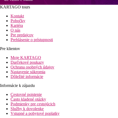
KARTAGO tours
Kontakt
Pobočky
Kariéra
O nás
Pre predajcov
Prehlásenie o prístupnosti
Pre klientov
Moje KARTAGO
Darčekové poukazy
Ochrana osobných údajov
Nastavenie súkromia
Dôležité informácie
Informácie k zájazdu
Cestovné poistenie
Často kladené otázky
Podmienky pre cestujúcich
Služby k dovolenke
Vstupné a pobytové poplatky