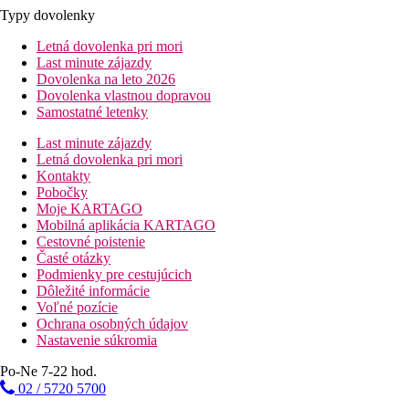
Typy dovolenky
Letná dovolenka pri mori
Last minute zájazdy
Dovolenka na leto 2026
Dovolenka vlastnou dopravou
Samostatné letenky
Last minute zájazdy
Letná dovolenka pri mori
Kontakty
Pobočky
Moje KARTAGO
Mobilná aplikácia KARTAGO
Cestovné poistenie
Časté otázky
Podmienky pre cestujúcich
Dôležité informácie
Voľné pozície
Ochrana osobných údajov
Nastavenie súkromia
Po-Ne 7-22 hod.
02 / 5720 5700