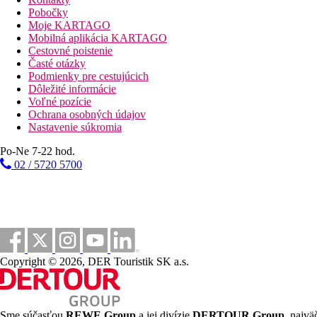
Pobočky
Ležadlá a slnečníky pri bazéne zadarmo
Moje KARTAGO
Detský bazén
Mobilná aplikácia KARTAGO
Bar pri bazéne
Cestovné poistenie
Časté otázky
Fotogaléria
Podmienky pre cestujúcich
Dôležité informácie
Voľné pozície
Ochrana osobných údajov
Nastavenie súkromia
Po-Ne 7-22 hod.
02 / 5720 5700
Copyright © 2026, DER Touristik SK a.s.
Sme súčasťou
REWE Group
a jej divízie
DERTOUR Group
, najvä