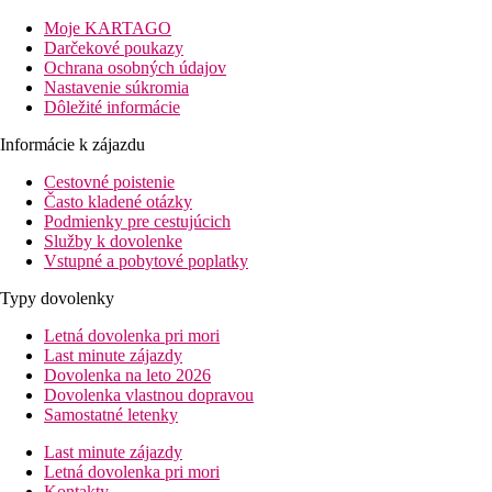
Popis izby
Všetky hotelové izby sú navrhnuté tak, aby zaručovali maximáln
Moje KARTAGO
satelitnou TV, trezorom, minibarom, setom na prípravu kávy/čaje
Darčekové poukazy
majú dve miestnosti, v jednej izbe je poschodová posteľ. Najvä
Ochrana osobných údajov
Nastavenie súkromia
Šport a zábava
Dôležité informácie
Súčasťou hotela je vonkajší bazén s terasou na slnenie, na ktoré 
stráviť aktívnejšie, môžete si zacvičiť vo fitness centre. Pre deti
Informácie k zájazdu
Stravovanie
Cestovné poistenie
Raňajky
Často kladené otázky
Podmienky pre cestujúcich
Vzdialenosti
Služby k dovolenke
Vstupné a pobytové poplatky
80 m
Typy dovolenky
Nákupy
Letná dovolenka pri mori
250 m
Last minute zájazdy
Vzdialenosť k pláži
Dovolenka na leto 2026
Dovolenka vlastnou dopravou
54 km
Samostatné letenky
Vzdialenosť od najbližšieho letiska
Last minute zájazdy
bazény
Letná dovolenka pri mori
Kontakty