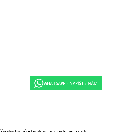
WHATSAPP - NAPÍŠTE NÁM
čšej stredoeurópskej skupiny v cestovnom ruchu.